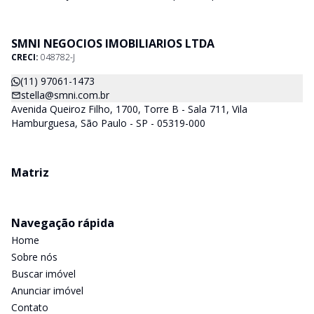
diversas faixas de valores para, atender as mais variadas
soluções, sendo uma delas para que encaixe em cada um dos
nossos clientes. Nossos Corretores (todos Credenciados ao
SMNI NEGOCIOS IMOBILIARIOS LTDA
CRECI-SP) estarão a disposição para lhes mostrar os imóveis
CRECI:
048782-J
que já temos e, também buscamos Imóveis e regiões que
agradem aos nossos clientes. Procurando Casa, apartamento,
(11) 97061-1473
sala comercial, terrenos, galpões dentre outros produtos
stella@smni.com.br
imobiliários, é só nos chamar.
Avenida Queiroz Filho, 1700, Torre B - Sala 711, Vila
Hamburguesa, São Paulo - SP - 05319-000
Matriz
Navegação rápida
Home
Sobre nós
Buscar imóvel
Anunciar imóvel
Contato