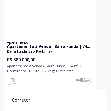
Apartamento
Apartamento à Venda - Barra Funda | 74
m² | 3 Dormitórios (1 Suíte) | 2 Vagas
Barra Funda, São Paulo - SP
R$ 880.000,00
Apartamento à Venda - Barra Funda | 74 m² | 3
Dormitórios (1 Suíte) | 2 Vagas Excelente
oportunidade para morar com conforto, praticidade
e ótima localização! Este belo apartamento conta
74
m²
3
2
1
2
com 74 m² muito bem distribuídos, em andar
intermediário, ofer
Corretor