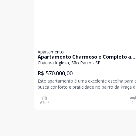
Apartamento
Apartamento Charmoso e Completo a
Poucos Passos do Metrô na Praça da Árv
Chácara Inglesa, São Paulo - SP
R$ 570.000,00
Este apartamento é uma excelente escolha para
busca conforto e praticidade no bairro da Praça d
Árvore. Com 63 metros quadrados, o imóvel poss
dois quartos, ideal para famílias ou quem deseja
63
m²
2
espaço extra para escritório ou visitas. São dois b