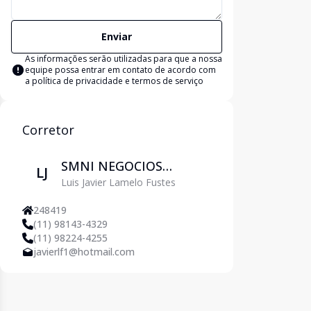
Enviar
As informações serão utilizadas para que a nossa
equipe possa entrar em contato de acordo com
a
política de privacidade e termos de serviço
Corretor
SMNI NEGOCIOS
LJ
Luis Javier Lamelo Fustes
IMOBILIARIOS LTDA
248419
(11) 98143-4329
(11) 98224-4255
javierlf1@hotmail.com