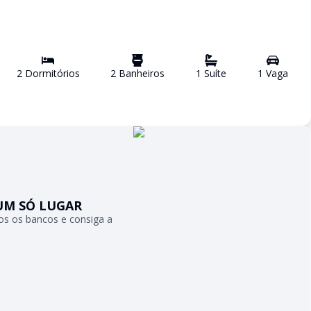
2
Dormitório
s
2
Banheiro
s
1
Suíte
1
Vaga
UM SÓ LUGAR
s os bancos e consiga a