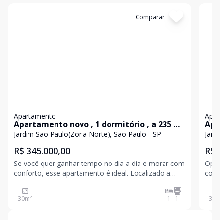
Cód:
1297
Comparar
Có
Apartamento
Apa
Apartamento novo , 1 dormitório , a 235 m
Apa
do metrô - praticidade, conforto e tudo ao
300
Jardim São Paulo(Zona Norte), São Paulo - SP
Jard
seu redor
R$ 345.000,00
R$ 
Se você quer ganhar tempo no dia a dia e morar com
Opor
conforto, esse apartamento é ideal. Localizado a
com a
apenas 235 metros do Metrô Jardim São Paulo-
ofer
Ayrton Senna, com fácil acesso à Avenida Leôncio de
roof
30
m²
1
1
30
m
Magalhães e toda a infraestrutura da região. Sobre o
chur