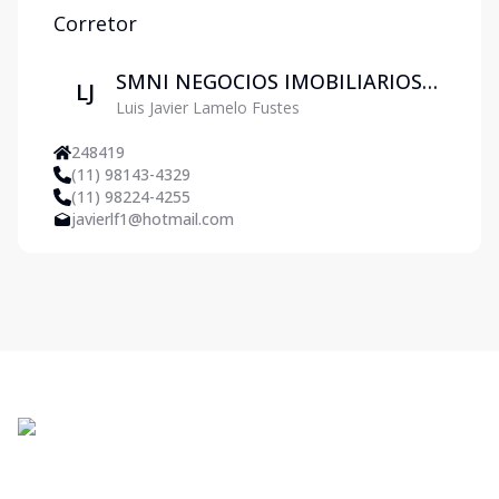
Corretor
SMNI NEGOCIOS IMOBILIARIOS
LJ
Luis Javier Lamelo Fustes
LTDA
248419
(11) 98143-4329
(11) 98224-4255
javierlf1@hotmail.com