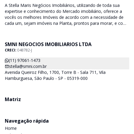
A Stella Maris Negócios Imobiliários, utilizando de toda sua
expertise e conhecimento do Mercado imobiliário, oferece a
vocês os melhores Imóveis de acordo com a necessidade de
cada um, sejam imóveis na Planta, prontos para morar, e com
diversas faixas de valores para, atender as mais variadas
soluções, sendo uma delas para que encaixe em cada um dos
nossos clientes. Nossos Corretores (todos Credenciados ao
SMNI NEGOCIOS IMOBILIARIOS LTDA
CRECI-SP) estarão a disposição para lhes mostrar os imóveis
CRECI:
048782-J
que já temos e, também buscamos Imóveis e regiões que
agradem aos nossos clientes. Procurando Casa, apartamento,
(11) 97061-1473
sala comercial, terrenos, galpões dentre outros produtos
stella@smni.com.br
imobiliários, é só nos chamar.
Avenida Queiroz Filho, 1700, Torre B - Sala 711, Vila
Hamburguesa, São Paulo - SP - 05319-000
Matriz
Navegação rápida
Home