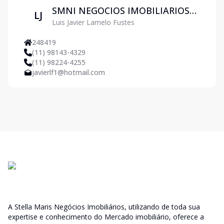
SMNI NEGOCIOS IMOBILIARIOS
LJ
Luis Javier Lamelo Fustes
LTDA
248419
(11) 98143-4329
(11) 98224-4255
javierlf1@hotmail.com
A Stella Maris Negócios Imobiliários, utilizando de toda sua
expertise e conhecimento do Mercado imobiliário, oferece a