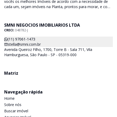
vocês os melhores Imóveis de acordo com a necessidade de
cada um, sejam imóveis na Planta, prontos para morar, e com
diversas faixas de valores para, atender as mais variadas
soluções, sendo uma delas para que encaixe em cada um dos
nossos clientes. Nossos Corretores (todos Credenciados ao
SMNI NEGOCIOS IMOBILIARIOS LTDA
CRECI-SP) estarão a disposição para lhes mostrar os imóveis
CRECI:
048782-J
que já temos e, também buscamos Imóveis e regiões que
agradem aos nossos clientes. Procurando Casa, apartamento,
(11) 97061-1473
sala comercial, terrenos, galpões dentre outros produtos
stella@smni.com.br
imobiliários, é só nos chamar.
Avenida Queiroz Filho, 1700, Torre B - Sala 711, Vila
Hamburguesa, São Paulo - SP - 05319-000
Matriz
Navegação rápida
Home
Sobre nós
Buscar imóvel