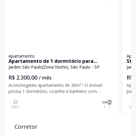
Apartamento
Apa
Apartamento de 1 dormitório para
Stu
locação, a 300 metros do Metrô Jardim São
metr
Jardim São Paulo(Zona Norte), São Paulo - SP
Jard
Paulo
R$ 2.300,00
R$ 
/ mês
Aconchegante apartamento de 30m² ! O imóvel
Apar
possui 1 dormitório, cozinha e banheiro com
para locação. O 
armários planejados e varanda envidraçada. O lazer é
na c
no rooftop, com academia, salão de festas,
mode
30
m²
1
1
30
m
churrasqueira e piscina. Para seu conforto e
prat
praticidade , ainda
mobi
Corretor