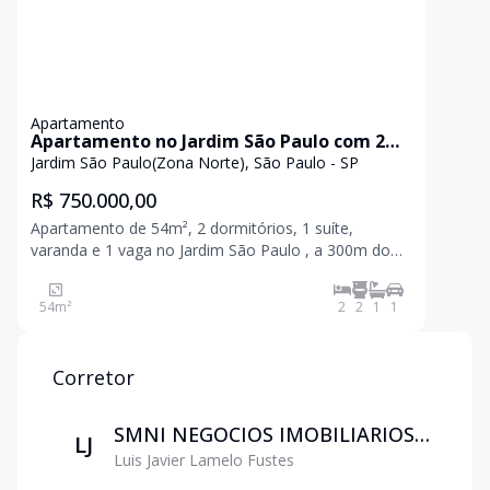
Apartamento
Apartamento no Jardim São Paulo com 2
dorm. , 1 suíte, 1 vaga e lazer próximo ao
Jardim São Paulo(Zona Norte), São Paulo - SP
metrô
R$ 750.000,00
Apartamento de 54m², 2 dormitórios, 1 suíte,
varanda e 1 vaga no Jardim São Paulo , a 300m do
Metrô. O imóvel possui móveis planejados, ar
condicionado, cooktop, depurador de ar e aquecedor
54
m²
2
2
1
1
a gás. Além da excelente localização, o condomínio
possui acade
Corretor
SMNI NEGOCIOS IMOBILIARIOS
LJ
Luis Javier Lamelo Fustes
LTDA