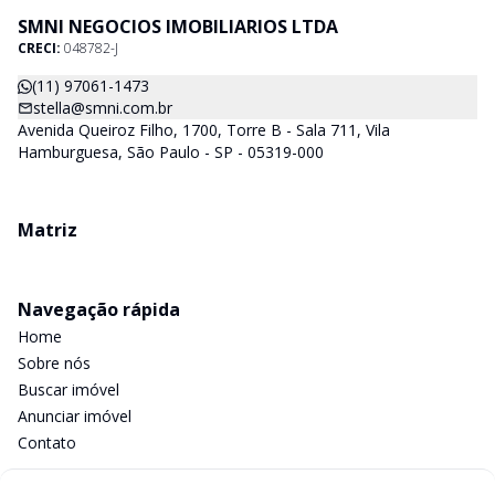
nossos clientes. Nossos Corretores (todos Credenciados ao
SMNI NEGOCIOS IMOBILIARIOS LTDA
CRECI-SP) estarão a disposição para lhes mostrar os imóveis
CRECI:
048782-J
que já temos e, também buscamos Imóveis e regiões que
agradem aos nossos clientes. Procurando Casa, apartamento,
(11) 97061-1473
sala comercial, terrenos, galpões dentre outros produtos
stella@smni.com.br
imobiliários, é só nos chamar.
Avenida Queiroz Filho, 1700, Torre B - Sala 711, Vila
Hamburguesa, São Paulo - SP - 05319-000
Matriz
Navegação rápida
Home
Sobre nós
Buscar imóvel
Anunciar imóvel
Contato