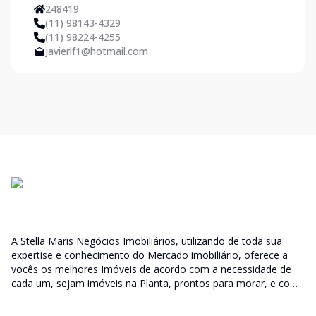
248419
(11) 98143-4329
(11) 98224-4255
javierlf1@hotmail.com
A Stella Maris Negócios Imobiliários, utilizando de toda sua
expertise e conhecimento do Mercado imobiliário, oferece a
vocês os melhores Imóveis de acordo com a necessidade de
cada um, sejam imóveis na Planta, prontos para morar, e com
diversas faixas de valores para, atender as mais variadas
soluções, sendo uma delas para que encaixe em cada um dos