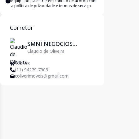
equipe possa entrar em contato de acordo com
a
política de privacidade e termos de serviço
Corretor
SMNI NEGOCIOS
Claudio de Oliveira
IMOBILIARIOS LTDA
120653
(11) 94279-7903
coliverimoveis@gmail.com