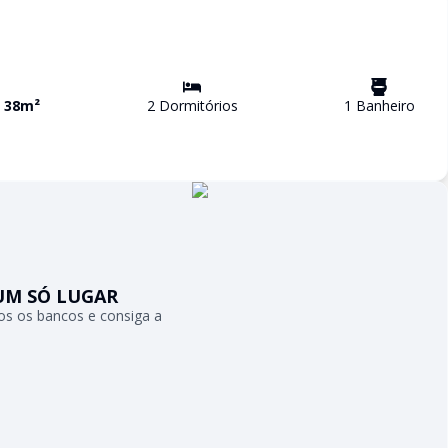
a
38
m²
2
Dormitório
s
1
Banheiro
UM SÓ LUGAR
s os bancos e consiga a