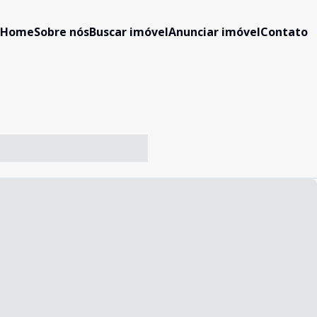
Home
Sobre nós
Buscar imóvel
Anunciar imóvel
Contato
-- ----- ----- --- ------