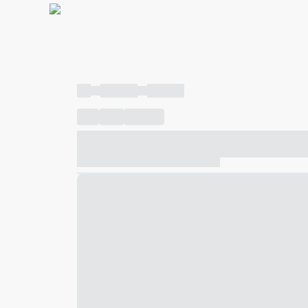
----
----- -----
----- -----
----
-----
---- ------
----- ----- -- ------ ---- ---- -- ---
----- ----- -- ------ ----- ----- -- ------