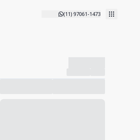
(11) 97061-1473
-------------
Compartilhar
Favorito