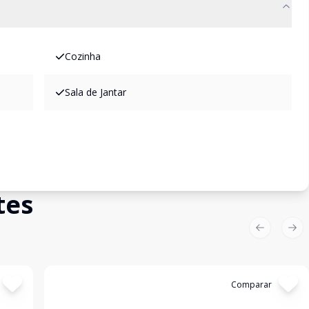
Cozinha
Sala de Jantar
tes
Previous sl
Nex
Cód:
1439
Comparar