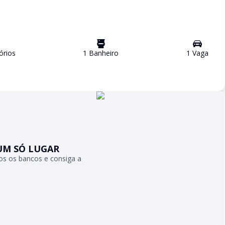
ório
s
1
Banheiro
1
Vaga
UM SÓ LUGAR
s os bancos e consiga a