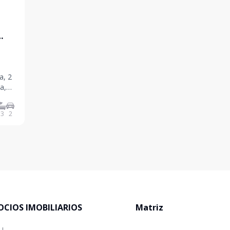
a, 2
a,
stas,
emia e
3
2
OCIOS IMOBILIARIOS
Matriz
-J