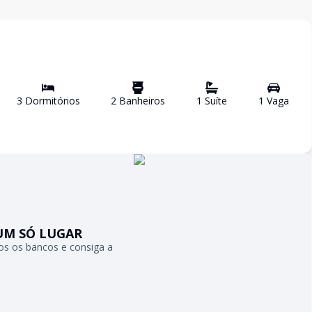
3
Dormitório
s
2
Banheiro
s
1
Suíte
1
Vaga
UM SÓ LUGAR
s os bancos e consiga a