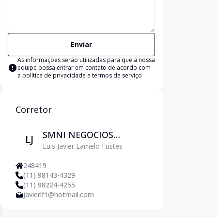
Enviar
As informações serão utilizadas para que a nossa
equipe possa entrar em contato de acordo com
a
política de privacidade e termos de serviço
Corretor
SMNI NEGOCIOS
LJ
Luis Javier Lamelo Fustes
IMOBILIARIOS LTDA
248419
(11) 98143-4329
(11) 98224-4255
javierlf1@hotmail.com