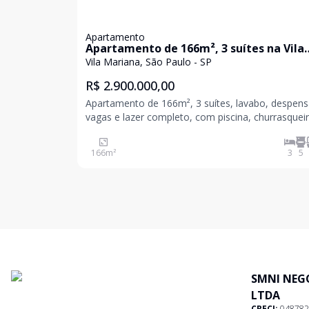
Apartamento
Apartamento de 166m², 3 suítes na Vila
Mariana
Vila Mariana, São Paulo - SP
R$ 2.900.000,00
Apartamento de 166m², 3 suítes, lavabo, despens
vagas e lazer completo, com piscina, churrasqueir
quadra poliesportiva, quadra de tênis, salão de fe
salão de jogos, brinquedoteca, playground, acad
166
m²
3
5
sauna. ** As fotos correspondem ao apa
SMNI NEG
LTDA
CRECI:
048782