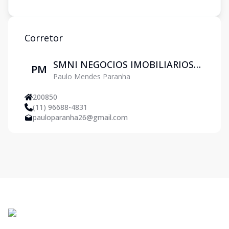
Corretor
SMNI NEGOCIOS IMOBILIARIOS
PM
Paulo Mendes Paranha
LTDA
200850
(11) 96688-4831
pauloparanha26@gmail.com