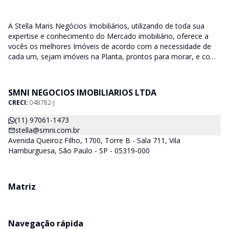
A Stella Maris Negócios Imobiliários, utilizando de toda sua
expertise e conhecimento do Mercado imobiliário, oferece a
vocês os melhores Imóveis de acordo com a necessidade de
cada um, sejam imóveis na Planta, prontos para morar, e com
diversas faixas de valores para, atender as mais variadas
soluções, sendo uma delas para que encaixe em cada um dos
nossos clientes. Nossos Corretores (todos Credenciados ao
SMNI NEGOCIOS IMOBILIARIOS LTDA
CRECI-SP) estarão a disposição para lhes mostrar os imóveis
CRECI:
048782-J
que já temos e, também buscamos Imóveis e regiões que
agradem aos nossos clientes. Procurando Casa, apartamento,
(11) 97061-1473
sala comercial, terrenos, galpões dentre outros produtos
stella@smni.com.br
imobiliários, é só nos chamar.
Avenida Queiroz Filho, 1700, Torre B - Sala 711, Vila
Hamburguesa, São Paulo - SP - 05319-000
Matriz
Navegação rápida