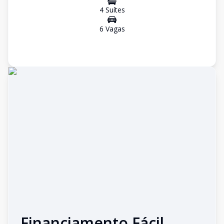
4
Suíte
s
6
Vaga
s
Financiamento Fácil