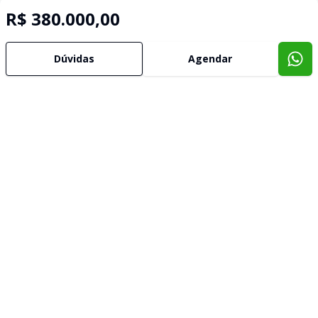
R$ 380.000,00
Dúvidas
Agendar
Imóveis semelhantes
Confira imóveis semelhantes
Cód:
1289
Comparar
Có