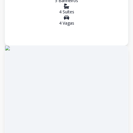
5
Banheiro
s
4
Suíte
s
4
Vaga
s