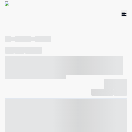
----
----- -----
----- -----
----
-----
---- ------
----- ----- -- ------ ---- ---- -- ----- ----- -----
--- ------
----- ----- -- ------ ----- ----- -- ------
-------------
Compartilhar
Favorito