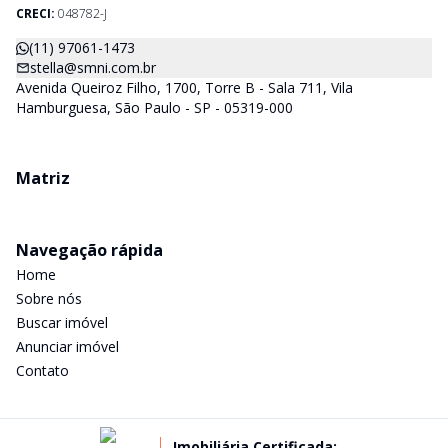
CRECI-SP) estarão a disposição para lhes mostrar os imóveis
CRECI:
048782-J
que já temos e, também buscamos Imóveis e regiões que
agradem aos nossos clientes. Procurando Casa, apartamento,
(11) 97061-1473
sala comercial, terrenos, galpões dentre outros produtos
stella@smni.com.br
imobiliários, é só nos chamar.
Avenida Queiroz Filho, 1700, Torre B - Sala 711, Vila
Hamburguesa, São Paulo - SP - 05319-000
Matriz
Navegação rápida
Home
Sobre nós
Buscar imóvel
Anunciar imóvel
Contato
Imobiliária Certificada: