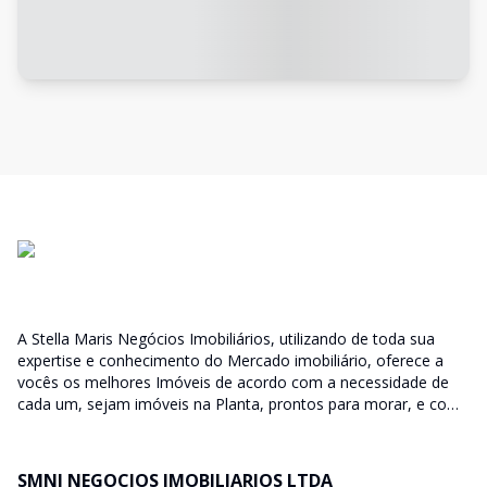
A Stella Maris Negócios Imobiliários, utilizando de toda sua
expertise e conhecimento do Mercado imobiliário, oferece a
vocês os melhores Imóveis de acordo com a necessidade de
cada um, sejam imóveis na Planta, prontos para morar, e com
diversas faixas de valores para, atender as mais variadas
soluções, sendo uma delas para que encaixe em cada um dos
nossos clientes. Nossos Corretores (todos Credenciados ao
SMNI NEGOCIOS IMOBILIARIOS LTDA