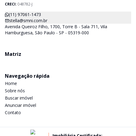
CRECI-SP) estarão a disposição para lhes mostrar os imóveis
CRECI:
048782-J
que já temos e, também buscamos Imóveis e regiões que
agradem aos nossos clientes. Procurando Casa, apartamento,
(11) 97061-1473
sala comercial, terrenos, galpões dentre outros produtos
stella@smni.com.br
imobiliários, é só nos chamar.
Avenida Queiroz Filho, 1700, Torre B - Sala 711, Vila
Hamburguesa, São Paulo - SP - 05319-000
Matriz
Navegação rápida
Home
Sobre nós
Buscar imóvel
Anunciar imóvel
Contato
Imobiliária Certificada: