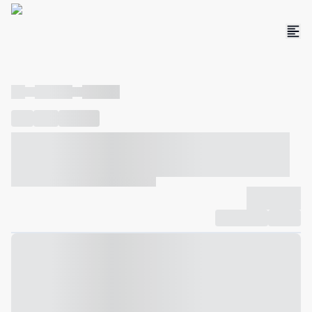
----
----- -----
----- -----
----
-----
---- ------
----- ----- -- ------ ---- ---- -- ----- ----- -----
--- ------
----- ----- -- ------ ----- ----- -- ------
-------------
Compartilhar
Favorito