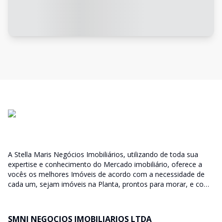
A Stella Maris Negócios Imobiliários, utilizando de toda sua
expertise e conhecimento do Mercado imobiliário, oferece a
vocês os melhores Imóveis de acordo com a necessidade de
cada um, sejam imóveis na Planta, prontos para morar, e com
diversas faixas de valores para, atender as mais variadas
soluções, sendo uma delas para que encaixe em cada um dos
nossos clientes. Nossos Corretores (todos Credenciados ao
SMNI NEGOCIOS IMOBILIARIOS LTDA