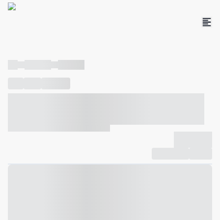
----
----- -----
----- -----
----
-----
---- ------
----- ----- -- ------ ---- ---- -- ----- ----- -----
--- ------
----- ----- -- ------ ----- ----- -- ------
-------------
Compartilhar
Favorito