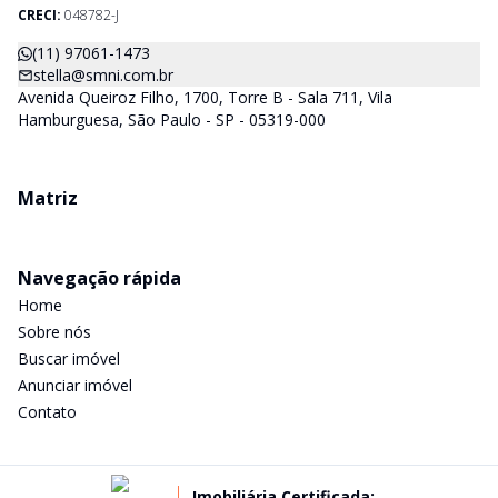
CRECI-SP) estarão a disposição para lhes mostrar os imóveis
CRECI:
048782-J
que já temos e, também buscamos Imóveis e regiões que
agradem aos nossos clientes. Procurando Casa, apartamento,
(11) 97061-1473
sala comercial, terrenos, galpões dentre outros produtos
stella@smni.com.br
imobiliários, é só nos chamar.
Avenida Queiroz Filho, 1700, Torre B - Sala 711, Vila
Hamburguesa, São Paulo - SP - 05319-000
Matriz
Navegação rápida
Home
Sobre nós
Buscar imóvel
Anunciar imóvel
Contato
Imobiliária Certificada: