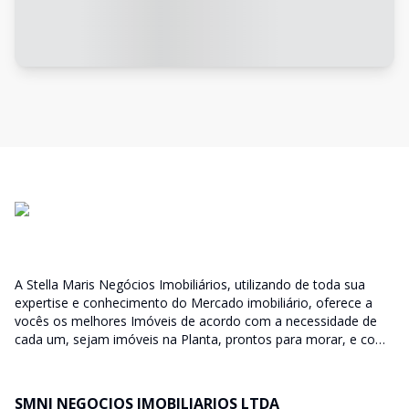
A Stella Maris Negócios Imobiliários, utilizando de toda sua
expertise e conhecimento do Mercado imobiliário, oferece a
vocês os melhores Imóveis de acordo com a necessidade de
cada um, sejam imóveis na Planta, prontos para morar, e com
diversas faixas de valores para, atender as mais variadas
soluções, sendo uma delas para que encaixe em cada um dos
nossos clientes. Nossos Corretores (todos Credenciados ao
SMNI NEGOCIOS IMOBILIARIOS LTDA