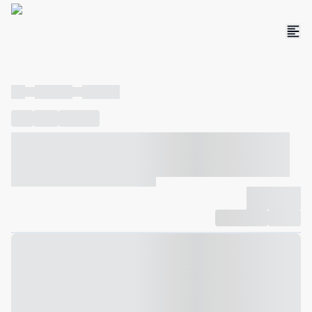
----
----- -----
----- -----
----
-----
---- ------
----- ----- -- ------ ---- ---- -- ----- ----- -----
--- ------
----- ----- -- ------ ----- ----- -- ------
-------------
Compartilhar
Favorito