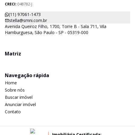
CRECI-SP) estarão a disposição para lhes mostrar os imóveis
CRECI:
048782-J
que já temos e, também buscamos Imóveis e regiões que
agradem aos nossos clientes. Procurando Casa, apartamento,
(11) 97061-1473
sala comercial, terrenos, galpões dentre outros produtos
stella@smni.com.br
imobiliários, é só nos chamar.
Avenida Queiroz Filho, 1700, Torre B - Sala 711, Vila
Hamburguesa, São Paulo - SP - 05319-000
Matriz
Navegação rápida
Home
Sobre nós
Buscar imóvel
Anunciar imóvel
Contato
Imobiliária Certificada: