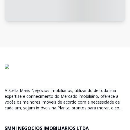
A Stella Maris Negócios Imobiliários, utilizando de toda sua
expertise e conhecimento do Mercado imobiliário, oferece a
vocês os melhores Imóveis de acordo com a necessidade de
cada um, sejam imóveis na Planta, prontos para morar, e com
diversas faixas de valores para, atender as mais variadas
soluções, sendo uma delas para que encaixe em cada um dos
nossos clientes. Nossos Corretores (todos Credenciados ao
SMNI NEGOCIOS IMOBILIARIOS LTDA