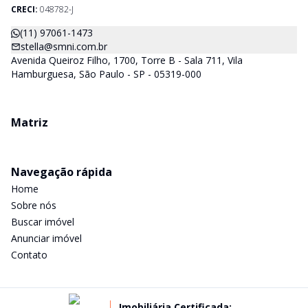
CRECI-SP) estarão a disposição para lhes mostrar os imóveis
CRECI:
048782-J
que já temos e, também buscamos Imóveis e regiões que
agradem aos nossos clientes. Procurando Casa, apartamento,
(11) 97061-1473
sala comercial, terrenos, galpões dentre outros produtos
stella@smni.com.br
imobiliários, é só nos chamar.
Avenida Queiroz Filho, 1700, Torre B - Sala 711, Vila
Hamburguesa, São Paulo - SP - 05319-000
Matriz
Navegação rápida
Home
Sobre nós
Buscar imóvel
Anunciar imóvel
Contato
Imobiliária Certificada: