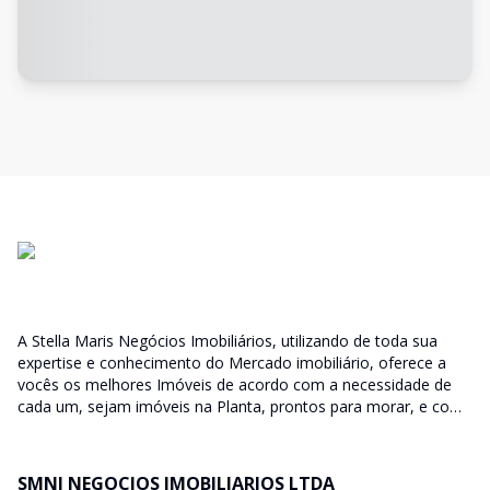
A Stella Maris Negócios Imobiliários, utilizando de toda sua
expertise e conhecimento do Mercado imobiliário, oferece a
vocês os melhores Imóveis de acordo com a necessidade de
cada um, sejam imóveis na Planta, prontos para morar, e com
diversas faixas de valores para, atender as mais variadas
soluções, sendo uma delas para que encaixe em cada um dos
nossos clientes. Nossos Corretores (todos Credenciados ao
SMNI NEGOCIOS IMOBILIARIOS LTDA