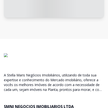
A Stella Maris Negócios Imobiliários, utilizando de toda sua
expertise e conhecimento do Mercado imobiliário, oferece a
vocês os melhores Imóveis de acordo com a necessidade de
cada um, sejam imóveis na Planta, prontos para morar, e com
diversas faixas de valores para, atender as mais variadas
soluções, sendo uma delas para que encaixe em cada um dos
nossos clientes. Nossos Corretores (todos Credenciados ao
SMNI NEGOCIOS IMOBILIARIOS LTDA