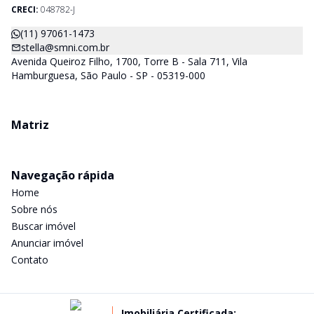
CRECI-SP) estarão a disposição para lhes mostrar os imóveis
CRECI:
048782-J
que já temos e, também buscamos Imóveis e regiões que
agradem aos nossos clientes. Procurando Casa, apartamento,
(11) 97061-1473
sala comercial, terrenos, galpões dentre outros produtos
stella@smni.com.br
imobiliários, é só nos chamar.
Avenida Queiroz Filho, 1700, Torre B - Sala 711, Vila
Hamburguesa, São Paulo - SP - 05319-000
Matriz
Navegação rápida
Home
Sobre nós
Buscar imóvel
Anunciar imóvel
Contato
Imobiliária Certificada: