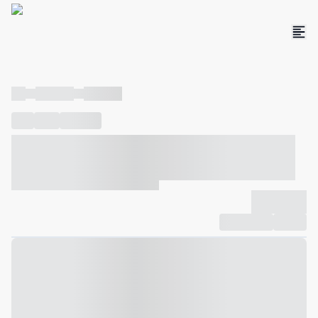
----
----- -----
----- -----
----
-----
---- ------
----- ----- -- ------ ---- ---- -- ----- ----- -----
--- ------
----- ----- -- ------ ----- ----- -- ------
-------------
Compartilhar
Favorito