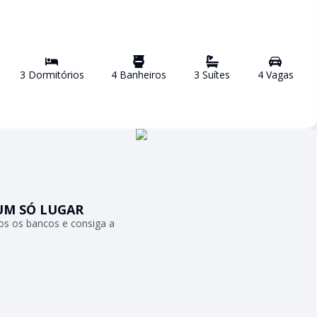
3
Dormitório
s
4
Banheiro
s
3
Suíte
s
4
Vaga
s
UM SÓ LUGAR
s os bancos e consiga a