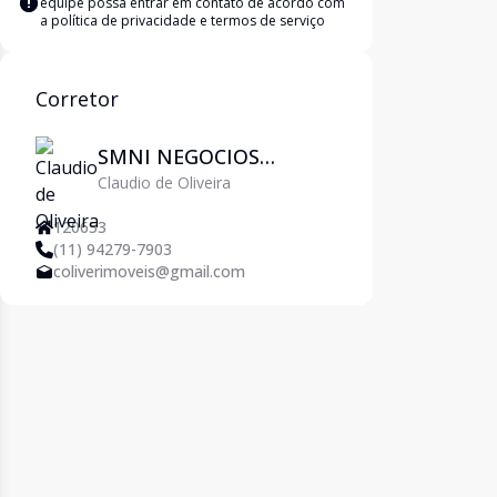
equipe possa entrar em contato de acordo com
a
política de privacidade e termos de serviço
Corretor
SMNI NEGOCIOS
Claudio de Oliveira
IMOBILIARIOS LTDA
120653
(11) 94279-7903
coliverimoveis@gmail.com