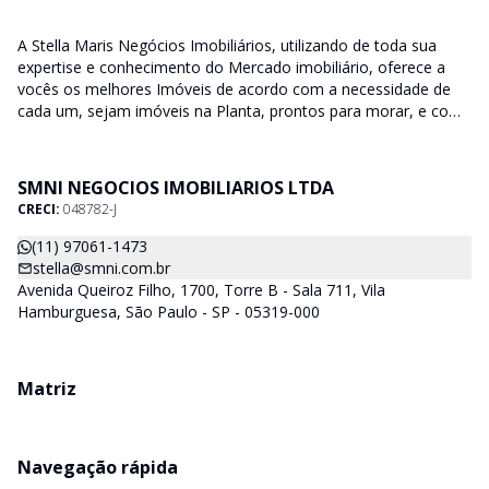
A Stella Maris Negócios Imobiliários, utilizando de toda sua
expertise e conhecimento do Mercado imobiliário, oferece a
vocês os melhores Imóveis de acordo com a necessidade de
cada um, sejam imóveis na Planta, prontos para morar, e com
diversas faixas de valores para, atender as mais variadas
soluções, sendo uma delas para que encaixe em cada um dos
nossos clientes. Nossos Corretores (todos Credenciados ao
SMNI NEGOCIOS IMOBILIARIOS LTDA
CRECI-SP) estarão a disposição para lhes mostrar os imóveis
CRECI:
048782-J
que já temos e, também buscamos Imóveis e regiões que
agradem aos nossos clientes. Procurando Casa, apartamento,
(11) 97061-1473
sala comercial, terrenos, galpões dentre outros produtos
stella@smni.com.br
imobiliários, é só nos chamar.
Avenida Queiroz Filho, 1700, Torre B - Sala 711, Vila
Hamburguesa, São Paulo - SP - 05319-000
Matriz
Navegação rápida