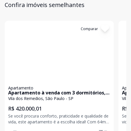
Confira imóveis semelhantes
Cód:
1441
Comparar
Có
Apartamento
Apa
Apartamento à venda com 3 dormitórios, 2
Apa
vagas de garagem em excelente
em 
Vila dos Remedios, São Paulo - SP
Vila
localização!
R$ 420.000,01
R$ 
Se você procura conforto, praticidade e qualidade de
Se v
vida, este apartamento é a escolha ideal! Com 64m,
vida
o imóvel esta localizado em uma região privilegiada,
o im