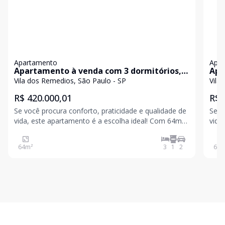
Apartamento
Apa
Apartamento à venda com 3 dormitórios, 2
Apa
vagas de garagem em excelente
em 
Vila dos Remedios, São Paulo - SP
Vila
localização!
R$ 420.000,01
R$ 
Se você procura conforto, praticidade e qualidade de
Se v
vida, este apartamento é a escolha ideal! Com 64m,
vida
o imóvel esta localizado em uma região privilegiada,
o im
com fácil acesso a tudo que você precisa no dia a
com fácil
64
m²
3
1
2
64
m
dia: comércio em geral, bancos, escolas, posto
dia: