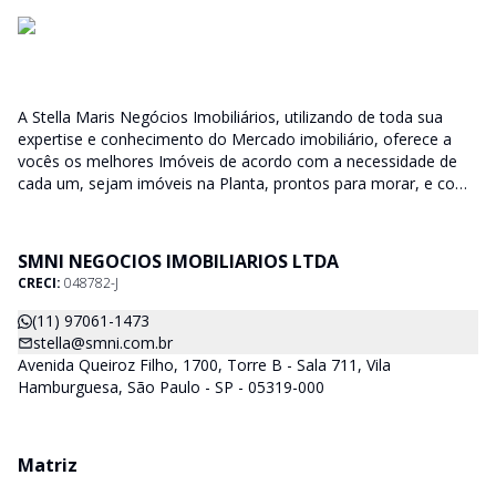
A Stella Maris Negócios Imobiliários, utilizando de toda sua
expertise e conhecimento do Mercado imobiliário, oferece a
vocês os melhores Imóveis de acordo com a necessidade de
cada um, sejam imóveis na Planta, prontos para morar, e com
diversas faixas de valores para, atender as mais variadas
soluções, sendo uma delas para que encaixe em cada um dos
nossos clientes. Nossos Corretores (todos Credenciados ao
SMNI NEGOCIOS IMOBILIARIOS LTDA
CRECI-SP) estarão a disposição para lhes mostrar os imóveis
CRECI:
048782-J
que já temos e, também buscamos Imóveis e regiões que
agradem aos nossos clientes. Procurando Casa, apartamento,
(11) 97061-1473
sala comercial, terrenos, galpões dentre outros produtos
stella@smni.com.br
imobiliários, é só nos chamar.
Avenida Queiroz Filho, 1700, Torre B - Sala 711, Vila
Hamburguesa, São Paulo - SP - 05319-000
Matriz